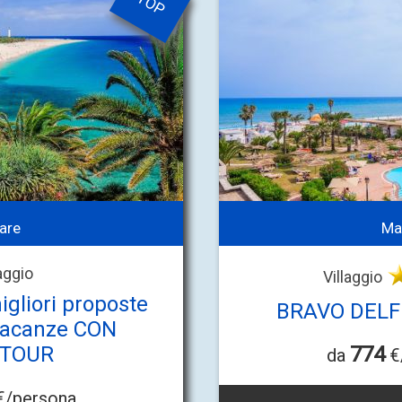
TOP
are
Ma
laggio
Villaggio
gliori proposte
BRAVO DELF
 vacanze CON
ITOUR
774
da
€
/persona