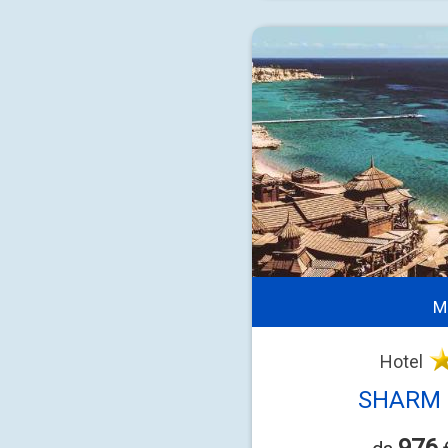
M
Hotel
SHARM 