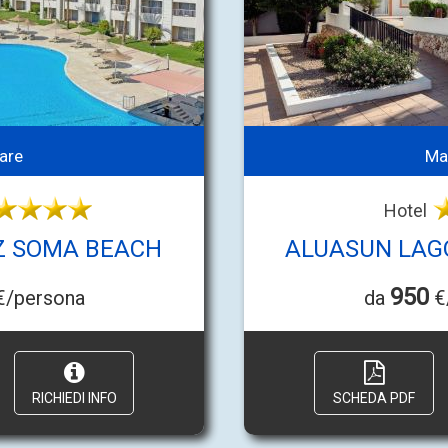
are
Ma
Hotel
Z SOMA BEACH
ALUASUN LAG
950
/persona
da
€
RICHIEDI INFO
SCHEDA PDF