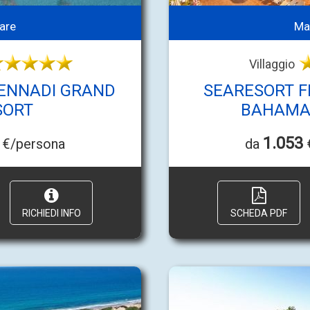
are
Ma
Villaggio
ENNADI GRAND
SEARESORT F
SORT
BAHAMAS
1.053
€/persona
da
RICHIEDI INFO
SCHEDA PDF