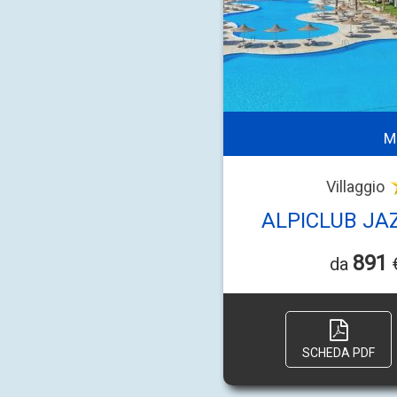
M
Villaggio
ALPICLUB JA
891
da
€
SCHEDA PDF