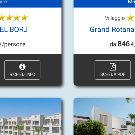
are
Ma
Villaggio
EL BORJ
Grand Rotana
846
/persona
da
€
RICHIEDI INFO
SCHEDA PDF