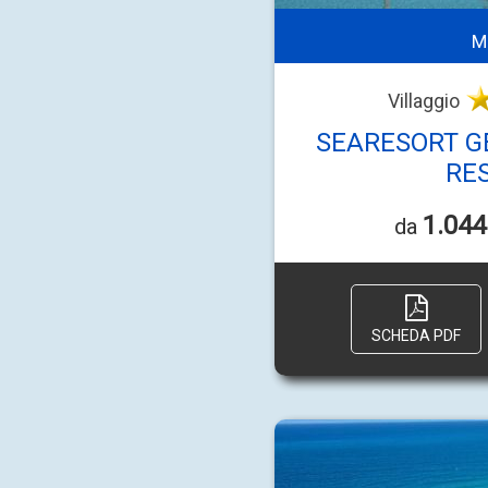
M
Villaggio
SEARESORT G
RE
1.044
da
SCHEDA PDF