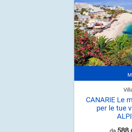
M
Vil
CANARIE Le mi
per le tue
ALP
588
da
€