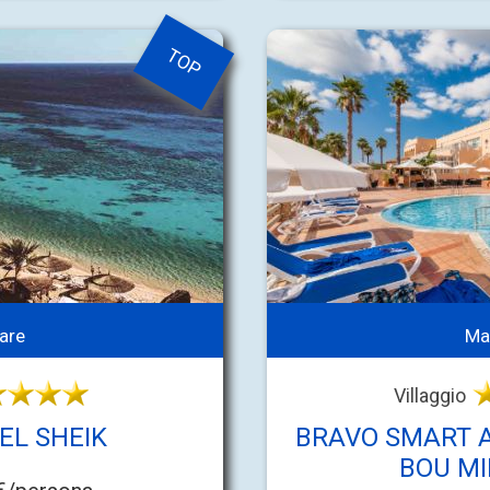
TOP
are
Ma
Villaggio
EL SHEIK
BRAVO SMART 
BOU M