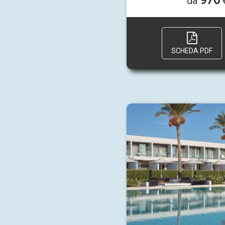
976
da
€
SCHEDA PDF